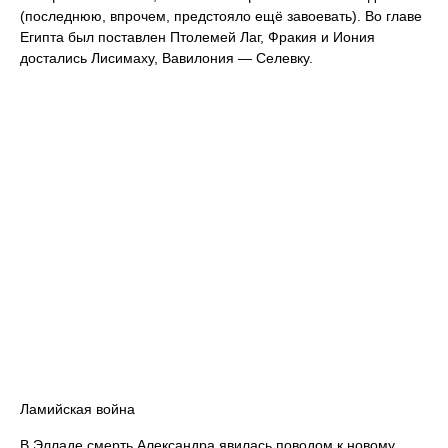
(последнюю, впрочем, предстояло ещё завоевать). Во главе
Египта был поставлен Птолемей Лаг, Фракия и Иония
достались Лисимаху, Вавилония — Селевку.
Ламийская война
В Элладе смерть Александра явилась поводом к новому