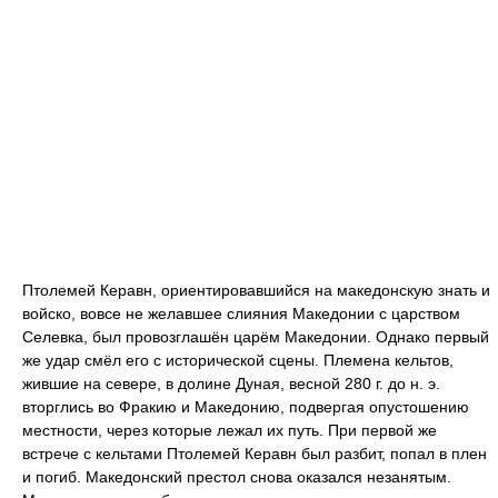
Птолемей Керавн, ориентировавшийся на македонскую знать и
войско, вовсе не желавшее слияния Македонии с царством
Селевка, был провозглашён царём Македонии. Однако первый
же удар смёл его с исторической сцены. Племена кельтов,
жившие на севере, в долине Дуная, весной 280 г. до н. э.
вторглись во Фракию и Македонию, подвергая опустошению
местности, через которые лежал их путь. При первой же
встрече с кельтами Птолемей Керавн был разбит, попал в плен
и погиб. Македонский престол снова оказался незанятым.