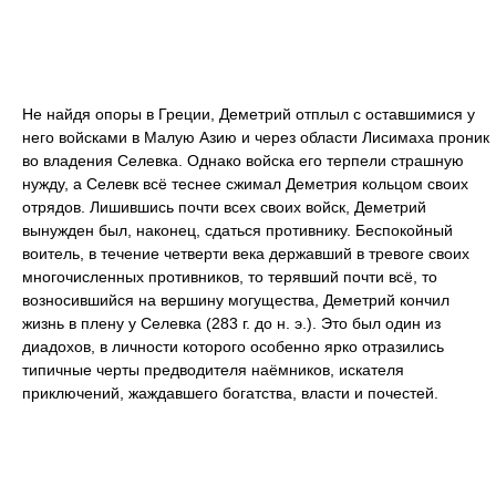
Не найдя опоры в Греции, Деметрий отплыл с оставшимися у
него войсками в Малую Азию и через области Лисимаха проник
во владения Селевка. Однако войска его терпели страшную
нужду, а Селевк всё теснее сжимал Деметрия кольцом своих
отрядов. Лишившись почти всех своих войск, Деметрий
вынужден был, наконец, сдаться противнику. Беспокойный
воитель, в течение четверти века державший в тревоге своих
многочисленных противников, то терявший почти всё, то
возносившийся на вершину могущества, Деметрий кончил
жизнь в плену у Селевка (283 г. до н. э.). Это был один из
диадохов, в личности которого особенно ярко отразились
типичные черты предводителя наёмников, искателя
приключений, жаждавшего богатства, власти и почестей.