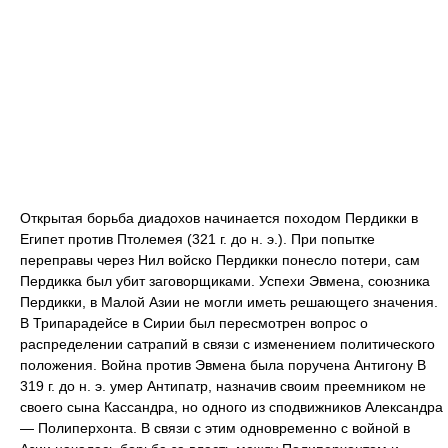
Открытая борьба диадохов начинается походом Пердикки в
Египет против Птолемея (321 г. до н. э.). При попытке
переправы через Нил войско Пердикки понесло потери, сам
Пердикка был убит заговорщиками. Успехи Эвмена, союзника
Пердикки, в Малой Азии не могли иметь решающего значения.
В Трипарадейсе в Сирии был пересмотрен вопрос о
распределении сатрапий в связи с изменением политического
положения. Война против Эвмена была поручена Антигону В
319 г. до н. э. умер Антипатр, назначив своим преемником не
своего сына Кассандра, но одного из сподвижников Александра
— Полиперхонта. В связи с этим одновременно с войной в