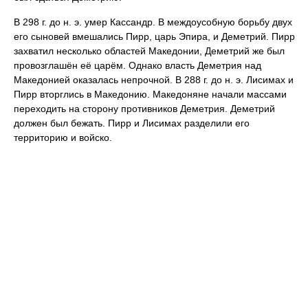
В 298 г. до н. э. умер Кассандр. В междоусобную борьбу двух
его сыновей вмешались Пирр, царь Эпира, и Деметрий. Пирр
захватил несколько областей Македонии, Деметрий же был
провозглашён её царём. Однако власть Деметрия над
Македонией оказалась непрочной. В 288 г. до н. э. Лисимах и
Пирр вторглись в Македонию. Македоняне начали массами
переходить на сторону противников Деметрия. Деметрий
должен был бежать. Пирр и Лисимах разделили его
территорию и войско.