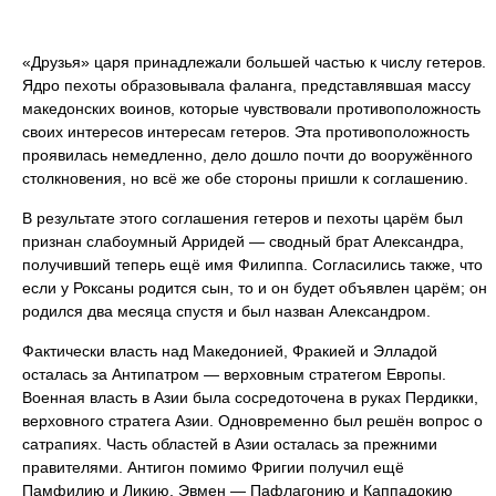
«Друзья» царя принадлежали большей частью к числу гетеров.
Ядро пехоты образовывала фаланга, представлявшая массу
македонских воинов, которые чувствовали противоположность
своих интересов интересам гетеров. Эта противоположность
проявилась немедленно, дело дошло почти до вооружённого
столкновения, но всё же обе стороны пришли к соглашению.
В результате этого соглашения гетеров и пехоты царём был
признан слабоумный Арридей — сводный брат Александра,
получивший теперь ещё имя Филиппа. Согласились также, что
если у Роксаны родится сын, то и он будет объявлен царём; он
родился два месяца спустя и был назван Александром.
Фактически власть над Македонией, Фракией и Элладой
осталась за Антипатром — верховным стратегом Европы.
Военная власть в Азии была сосредоточена в руках Пердикки,
верховного стратега Азии. Одновременно был решён вопрос о
сатрапиях. Часть областей в Азии осталась за прежними
правителями. Антигон помимо Фригии получил ещё
Памфилию и Ликию, Эвмен — Пафлагонию и Каппадокию