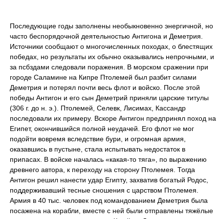
Последующие годы заполнены необыкновенно энергичной, но
часто беспорядочной деятельностью Антигона и Деметрия.
Источники сообщают о многочисленных походах, о блестящих
победах, но результаты их обычно оказывались непрочными, и
за псбздами следовали поражения. В морском сражении при
городе Саламине на Кипре Птолемей был разбит силами
Деметрия и потерял почти весь флот и войско. После этой
победы Антигон и его сын Деметрий приняли царские титулы
(306 г. до н. э.). Птолемей, Селевк, Лисимах, Кассандр
последовали их примеру. Вскоре Антигон предпринял поход на
Египет, окончившийся полной неудачей. Его флот не мог
подойти вовремя вследствие бури, и огромная армия,
оказавшись в пустыне, стала испытывать недостаток в
припасах. В войске началась «какая-то тяга», по выражению
древнего автора, к переходу на сторону Птолемея. Тогда
Антигон решил нанести удар Египту, захватив богатый Родос,
поддерживавший тесные сношения с царством Птолемея.
Армия в 40 тыс. человек под командованием Деметрия была
посажена на корабли, вместе с ней были отправлены тяжёлые