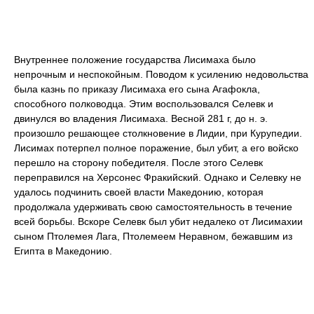
Внутреннее положение государства Лисимаха было
непрочным и неспокойным. Поводом к усилению недовольства
была казнь по приказу Лисимаха его сына Агафокла,
способного полководца. Этим воспользовался Селевк и
двинулся во владения Лисимаха. Весной 281 г, до н. э.
произошло решающее столкновение в Лидии, при Курупедии.
Лисимах потерпел полное поражение, был убит, а его войско
перешло на сторону победителя. После этого Селевк
переправился на Херсонес Фракийский. Однако и Селевку не
удалось подчинить своей власти Македонию, которая
продолжала удерживать свою самостоятельность в течение
всей борьбы. Вскоре Селевк был убит недалеко от Лисимахии
сыном Птолемея Лага, Птолемеем Неравном, бежавшим из
Египта в Македонию.