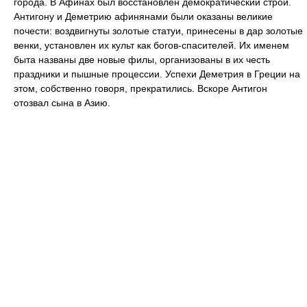
города. В Афинах был восстановлен демократический строй.
Антигону и Деметрию афинянами были оказаны великие
почести: воздвигнуты золотые статуи, принесены в дар золотые
венки, установлен их культ как богов-спасителей. Их именем
быта названы две новые филы, организованы в их честь
праздники и пышные процессии. Успехи Деметрия в Греции на
этом, собственно говоря, прекратились. Вскоре Антигон
отозвал сына в Азию.