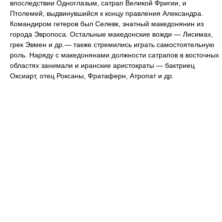
впоследствии Одноглазым, сатрап Великой Фригии, и
Птолемей, выдвинувшийся к концу правления Александра.
Командиром гетеров был Селевк, знатный македонянин из
города Эвропоса. Остальные македонские вожди — Лисимах,
грек Эвмен и др.— также стремились играть самостоятельную
роль. Наряду с македонянами должности сатрапов в восточных
областях занимали и иранские аристократы — бактриец
Оксиарт, отец Роксаны, Фратаферн, Атропат и др.