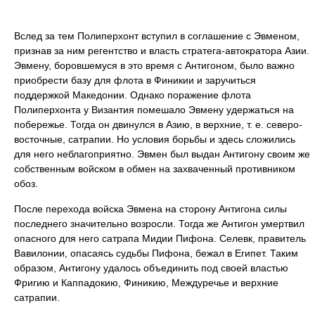
Вслед за тем Полиперхонт вступил в соглашение с Эвменом,
признав за ним регентство и власть стратега-автократора Азии.
Эвмену, боровшемуся в это время с Антигоном, было важно
приобрести базу для флота в Финикии и заручиться
поддержкой Македонии. Однако поражение флота
Полиперхонта у Византия помешало Эвмену удержаться на
побережье. Тогда он двинулся в Азию, в верхние, т. е. северо-
восточные, сатрапии. Но условия борьбы и здесь сложились
для него неблагоприятно. Эвмен был выдан Антигону своим же
собственным войском в обмен на захваченный противником
обоз.
После перехода войска Эвмена на сторону Антигона силы
последнего значительно возросли. Тогда же Антигон умертвил
опасного для него сатрапа Мидии Пифона. Селевк, правитель
Вавилонии, опасаясь судьбы Пифона, бежал в Египет. Таким
образом, Антигону удалось объединить под своей властью
Фригию и Каппадокию, Финикию, Междуречье и верхние
сатрапии.