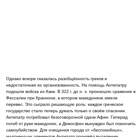
Однако вскоре сказалась разобщённость греков и
недостаточная их организованность. На помощь Антипатру
подошли войска из Азии. В 322 г. до н. э. произошло сражение в
Фессалии при Кранноне, в котором македоняне имели
перевес. Это сыграло решающую роль: каждое греческое
государство стало теперь думать только о своём спасении.
Антипатр потребовал безоговорочной сдачи Афин. Гиперид
погиб от руки македонян, а Демосфен вынужден был покончить
самоубийством. Для очищения города от «беспокойных»,
малоимущих элементов Антипатр произвёл выселение