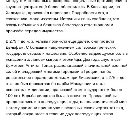
Между тем страна была разорена, социальные противоречия в
крупных центрах ещё более обострились. В Кассандрии, на
Халкидике, произошёл переворот. Подробности его, к
сожалению, мало известны. Источники лишь сообщают, что
вождь наёмников и бедняков Аполлодор стал тираном и
произвёл передел имущества.
В 279 г. до н. э. кельты проникли ещё далее, они грозили
Дельфам. С большим напряжением сил войска греческих
государств отразили нашествие. Особенно выдающуюся роль в
«спасении эллинов» сыграли этолийцы. Два года спустя сын
Деметрия Антигон Гонат, располагавший значительной военной
силой и владевший многими городами в Греции, нанёс
решительное поражение кельтам при Лисимахии, а в 276 г. до
н. э. он был провозглашён царём Македонии и стал
основателем династии, правившей этим государством более
100 лет. Борьба диадохов была закончена. Правда, войны
продолжались и в последующие годы, но эллинистический мир
к этому времени принял уже в основных своих чертах тот вид,
который сохранялся в течение двух последующих веков.