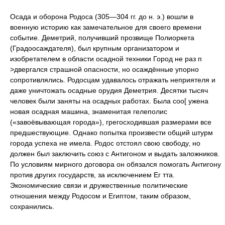
Осада и оборона Родоса (305—304 гг. до н. э.) вошли в
военную историю как замечательное для своего времени
событие. Деметрий, получивший прозвище Полиоркета
(Градоосаждателя), был крупным организатором и
изобретателем в области осадной техники Город не раз п
>двергался страшной опасности, но осаждённые упорно
сопротивлялись. Родосцам удавалось отражать неприятеля и
даже уничтожать осадные орудия Деметрия. Десятки тысяч
человек были заняты на осадных работах. Была соо[ ужена
новая осадная машина, знаменитая гелеполис
(«завоёвывающая города»), грегосходившая размерами все
предшествующие. Однако попытка произвести общий штурм
города успеха не имела. Родос отстоял свою свободу, но
должен был заключить союз с Антигоном и выдать заложников.
По условиям мирного договора он обязался помогать Антигону
против других государств, за исключением Ег тта.
Экономические связи и дружественные политические
отношения между Родосом и Египтом, таким образом,
сохранились.