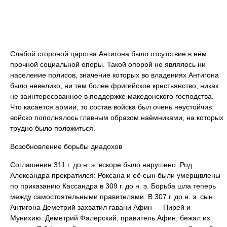
Слабой стороной царства Антигона было отсутствие в нём
прочной социальной опоры. Такой опорой не являлось ни
население полисов, значение которых во владениях Антигона
было невелико, ни тем более фригийское крестьянство, никак
не заинтересованное в поддержке македонского господства.
Что касается армии, то состав войска был очень неустойчив:
войско пополнялось главным образом наёмниками, на которых
трудно было положиться.
Возобновление борьбы диадохов
Соглашение 311 г. до н. э. вскоре было нарушено. Род
Александра прекратился: Роксана и её сын были умерщвлены
по приказанию Кассандра в 309 г. до н. э. Борьба шла теперь
между самостоятельными правителями. В 307 г. до н. э. сын
Антигона Деметрий захватил гавани Афин — Пирей и
Мунихию. Деметрий Фалерский, правитель Афин, бежал из