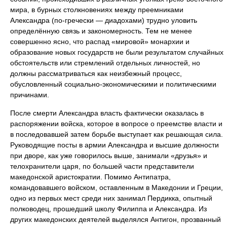
мира, в бурных столкновениях между преемниками
Александра (по-гречески — диадохами) трудно уловить
определённую связь и закономерность. Тем не менее
совершенно ясно, что распад «мировой» монархии и
образование новых государств не были результатом случайных
обстоятельств или стремлений отдельных личностей, но
должны рассматриваться как неизбежный процесс,
обусловленный социально-экономическими и политическими
причинами.
После смерти Александра власть фактически оказалась в
распоряжении войска, которое в вопросе о преемстве власти и
в последовавшей затем борьбе выступает как решающая сила.
Руководящие посты в армии Александра и высшие должности
при дворе, как уже говорилось выше, занимали «друзья» и
телохранители царя, по большей части представители
македонской аристократии. Помимо Антипатра,
командовавшего войском, оставленным в Македонии и Греции,
одно из первых мест среди них занимал Пердикка, опытный
полководец, прошедший школу Филиппа и Александра. Из
других македонских деятелей выделялся Антигон, прозванный