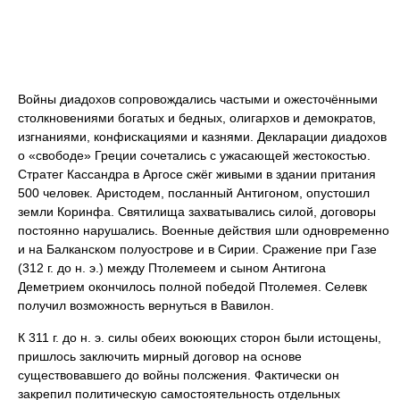
Войны диадохов сопровождались частыми и ожесточёнными
столкновениями богатых и бедных, олигархов и демократов,
изгнаниями, конфискациями и казнями. Декларации диадохов
о «свободе» Греции сочетались с ужасающей жестокостью.
Стратег Кассандра в Аргосе сжёг живыми в здании притания
500 человек. Аристодем, посланный Антигоном, опустошил
земли Коринфа. Святилища захватывались силой, договоры
постоянно нарушались. Военные действия шли одновременно
и на Балканском полуострове и в Сирии. Сражение при Газе
(312 г. до н. э.) между Птолемеем и сыном Антигона
Деметрием окончилось полной победой Птолемея. Селевк
получил возможность вернуться в Вавилон.
К 311 г. до н. э. силы обеих воюющих сторон были истощены,
пришлось заключить мирный договор на основе
существовавшего до войны полсжения. Фактически он
закрепил политическую самостоятельность отдельных