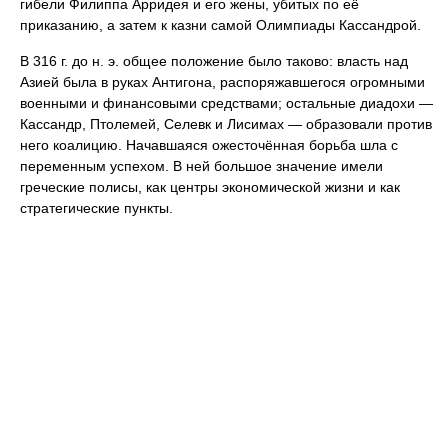
гибели Филиппа Арридея и его жены, убитых по её
приказанию, а затем к казни самой Олимпиады Кассандрой.
В 316 г. до н. э. общее положение было таково: власть над
Азией была в руках Антигона, распоряжавшегося огромными
военными и финансовыми средствами; остальные диадохи —
Кассандр, Птолемей, Селевк и Лисимах — образовали против
него коалицию. Начавшаяся ожесточённая борьба шла с
переменным успехом. В ней большое значение имели
греческие полисы, как центры экономической жизни и как
стратегические пункты.