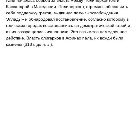
Азии началась борьба за власть между Полиперхонтом и
Кассандрой в Македонии. Полиперхонт, стремясь обеспечить
себе поддержку греков, выдвинул лозунг «освобождения
Эллады» и обнародовал постановление, согласно которому в
греческих городах восстанавливался демократический строй и
в них возвращались изгнанники. Это возымело немедленное
действие. Власть олигархов в Афинах пала, их вожди были
казнены (318 г. до н. э.).