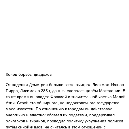
Конец борьбы диадохов
От падения Деметрия больше всего выиграл Лисимах. Изгнав
Пирра, Лисимах в 285 г, до н. э. сделался царём Македонии. В
то же время он владел Фракией и значительной частью Малой
Азии. Строй его обширного, но недолговечного государства
мало известен. По отношению к городам он действовал
энергично и властно: облагал их податями, поддерживал
олигархов и тиранов, проводил политику укрупнения полисов
путём синойкизмов, не считаясь в этом отношении с