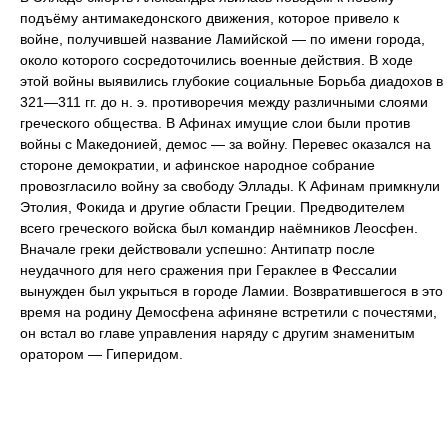
подъёму антимакедонского движения, которое привело к
войне, получившей название Ламийской — по имени города,
около которого сосредоточились военные действия. В ходе
этой войны выявились глубокие социальные Борьба диадохов в
321—311 гг. до н. э. противоречия между различными слоями
греческого общества. В Афинах имущие слои были против
войны с Македонией, демос — за войну. Перевес оказался на
стороне демократии, и афинское народное собрание
провозгласило войну за свободу Эллады. К Афинам примкнули
Этолия, Фокида и другие области Греции. Предводителем
всего греческого войска был командир наёмников Леосфен.
Вначале греки действовали успешно: Антипатр после
неудачного для него сражения при Гераклее в Фессалии
вынужден был укрыться в городе Ламии. Возвратившегося в это
время на родину Демосфена афиняне встретили с почестями,
он встал во главе управления наряду с другим знаменитым
оратором — Гиперидом.