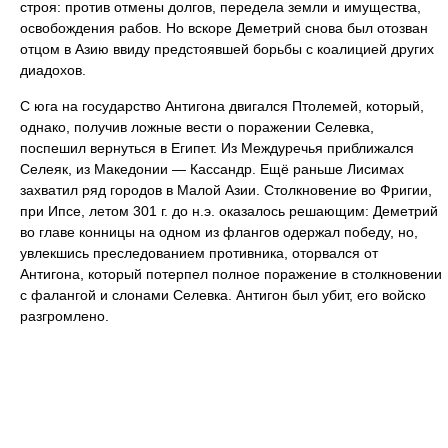
строя: против отмены долгов, передела земли и имущества,
освобождения рабов. Но вскоре Деметрий снова был отозван
отцом в Азию ввиду предстоявшей борьбы с коалицией других
диадохов.
С юга на государство Антигона двигался Птолемей, который,
однако, получив ложные вести о поражении Селевка,
поспешил вернуться в Египет. Из Междуречья приближался
Селеяк, из Македонии — Кассандр. Ещё раньше Лисимах
захватил ряд городов в Малой Азии. Столкновение во Фригии,
при Ипсе, летом 301 г. до н.э. оказалось решающим: Деметрий
во главе конницы на одном из флангов одержал победу, но,
увлекшись преследованием противника, оторвался от
Антигона, который потерпел полное поражение в столкновении
с фалангой и слонами Селевка. Антигон был убит, его войско
разгромлено.